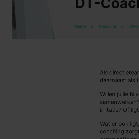
DT-Coac
Home
Coaching
DT-c
Als directietea
daarnaast als t
Willen jullie b
samenwerken? G
irritatie? Of l
Wat er ook lig
coaching zorgt