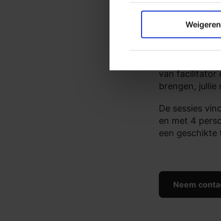
thema’s.
Weigeren
Praktisc
Tijdens de bij
van facilitator
brengen, julli
De sessies vin
en met 4 perso
een geschikte 
Neem conta