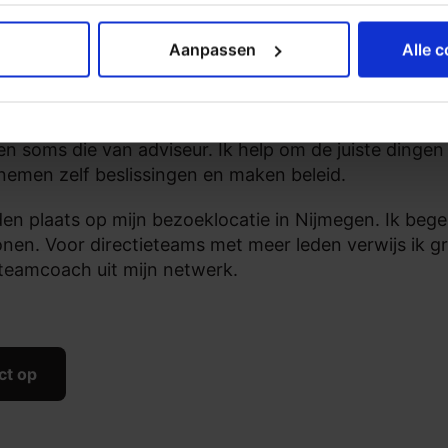
Aanpassen
Alle 
h
eenkomsten heb ik de rol van teamcoach, zet ik regel
 en soms die van adviseur. Ik help om de juiste dingen
e nemen zelf beslissingen en maken beleid.
den plaats op mijn bezoeklocatie in Nijmegen. Ik bege
nen. Voor directieteams met meer leden verwijs ik g
teamcoach uit mijn netwerk.
ct op