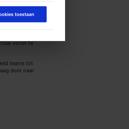
cookies toestaan
matig de pet op
 naar voren te
leid teams tot
raag door naar